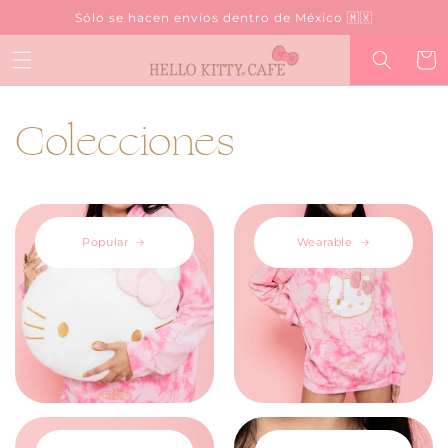
Ir
Sólo se hacen envíos dentro de México 🇲🇽
directamente
al contenido
Carrit
Colecciones
Popular
Wearable