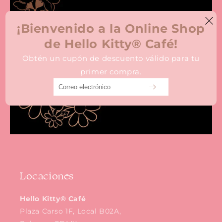
¡Bienvenido a la Online Shop
de Hello Kitty® Café!
Obtén un cupón de descuento válido para tu
EVENTOS
primer compra.
Locaciones
Hello Kitty® Café
Plaza Carso 1F, Local B02A,